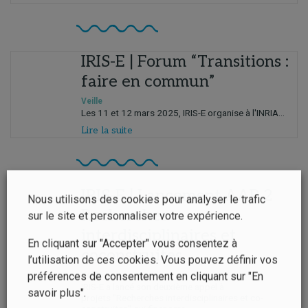
IRIS-E | Forum “Transitions :
faire en commun”
Veille
Les 11 et 12 mars 2025, IRIS-E organise à l'INRIA...
Lire la suite
IRIS-E | Lancement AAP 2
Nous utilisons des cookies pour analyser le trafic
Recherches
sur le site et personnaliser votre expérience.
interdisciplinaires et
En cliquant sur "Accepter" vous consentez à
coconstruites
l’utilisation de ces cookies. Vous pouvez définir vos
préférences de consentement en cliquant sur "En
Veille
IRIS-E a lancé son deuxième appel à
savoir plus".
projets "Recherches interdisciplinaires et co-