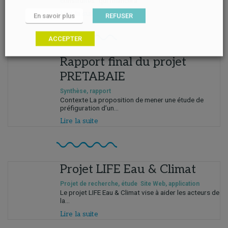
construites" qui financera...
Lire la suite
En savoir plus
REFUSER
ACCEPTER
Rapport final du projet
PRETABAIE
Synthèse, rapport
Contexte La proposition de mener une étude de
préfiguration d’un...
Lire la suite
Projet LIFE Eau & Climat
Projet de recherche, étude
Site Web, application
Le projet LIFE Eau & Climat vise à aider les acteurs de
la...
Lire la suite