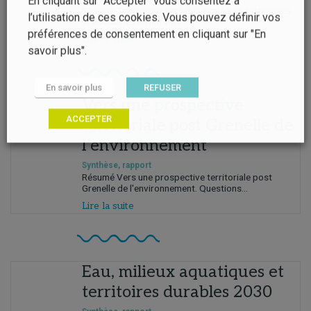
En cliquant sur "Accepter" vous consentez à
Résumé Transitions vers des systèmes autonomes
l’utilisation de ces cookies. Vous pouvez définir vos
et économes en intrants...
préférences de consentement en cliquant sur "En
Lire la suite
savoir plus".
En savoir plus
REFUSER
Vers une prospective
ACCEPTER
territoriale post Grenelle de
l’environnement
Synthèse, rapport
Résumé Vers une prospective territoriale post
Grenelle de l'environnement. Questions...
Lire la suite
Eau, milieux aquatiques et
territoires durables 2030